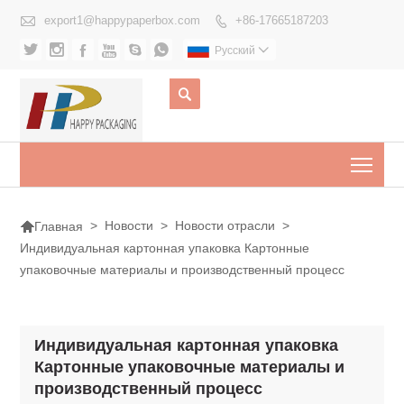

export1@happypaperbox.com
+86-17665187203







Pусский


Togg

>
Новости
>
Новости отрасли
>
Главная
Индивидуальная картонная упаковка Картонные
упаковочные материалы и производственный процесс
Индивидуальная картонная упаковка
Картонные упаковочные материалы и
производственный процесс